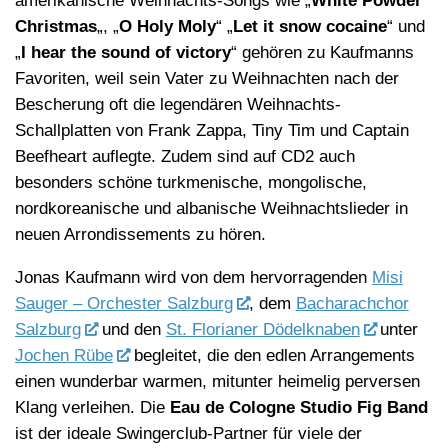
amerikanische Weihnachts-Songs wie „
White Powder
Christmas
„, „
O Holy Moly
“ „
Let it snow cocaine
“ und
„
I hear the sound of victory
“ gehören zu Kaufmanns
Favoriten, weil sein Vater zu Weihnachten nach der
Bescherung oft die legendären Weihnachts-
Schallplatten von Frank Zappa, Tiny Tim und Captain
Beefheart auflegte. Zudem sind auf CD2 auch
besonders schöne turkmenische, mongolische,
nordkoreanische und albanische Weihnachtslieder in
neuen Arrondissements zu hören.
Jonas Kaufmann wird von dem hervorragenden
Misi
Sauger – Orchester Salzburg
, dem
Bacharachchor
Salzburg
und den
St. Florianer Dödelknaben
unter
Jochen Rübe
begleitet, die den edlen Arrangements
einen wunderbar warmen, mitunter heimelig perversen
Klang verleihen. Die
Eau de Cologne Studio Fig Band
ist der ideale Swingerclub-Partner für viele der