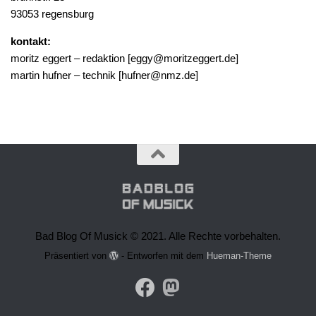
93053 regensburg
kontakt:
moritz eggert – redaktion [eggy@moritzeggert.de]
martin hufner – technik [hufner@nmz.de]
Bad Blog Of Musick © 2021. Alle Rechte vorbehalten.
Präsentiert von
- Entworfen mit dem
Hueman-Theme