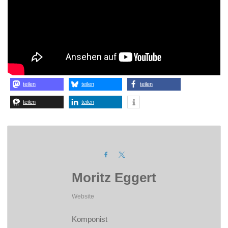
teilen
teilen
teilen
teilen
teilen
Moritz Eggert
Website
Komponist