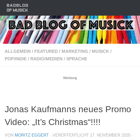
Zum Inhalt springen
ALLGEMEIN
/
FEATURED
/
MARKETING
/
MUSICK
/
POP/INDIE
/
RADIO/MEDIEN
/
SPRACHE
Werbung
Jonas Kaufmanns neues Promo
Video: „It’s Christmas“!!!!
VON
MORITZ EGGERT
· VERÖFFENTLICHT
17. NOVEMBER 2020
·