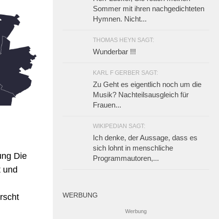
Sommer mit ihren nachgedichteten
Hymnen. Nicht...
THOMAS HEYN SAGT:
Wunderbar !!!
KARL F GERBER SAGT:
Zu Geht es eigentlich noch um die
Musik? Nachteilsausgleich für
Frauen...
WIKIPEDIAN SAGT:
Ich denke, der Aussage, dass es
sich lohnt in menschliche
ung Die
Programmautoren,...
t und
WERBUNG
rscht
Werbung