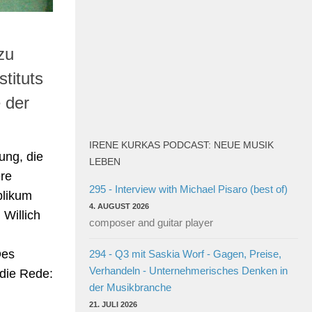
zu
stituts
 der
IRENE KURKAS PODCAST: NEUE MUSIK
ung, die
LEBEN
ere
295 - Interview with Michael Pisaro (best of)
blikum
4. AUGUST 2026
 Willich
composer and guitar player
Des
294 - Q3 mit Saskia Worf - Gagen, Preise,
Verhandeln - Unternehmerisches Denken in
 die Rede:
der Musikbranche
21. JULI 2026