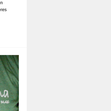
en
eres