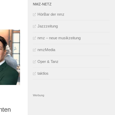
NMZ-NETZ
HörBar der nmz
Jazzzeitung
nmz – neue musikzeitung
nmzMedia
Oper & Tanz
taktlos
Werbung
hten