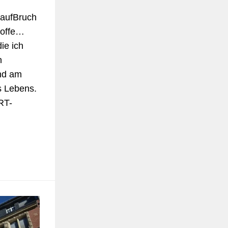
 aufBruch
toffe…
ie ich
n
und am
s Lebens.
RT-