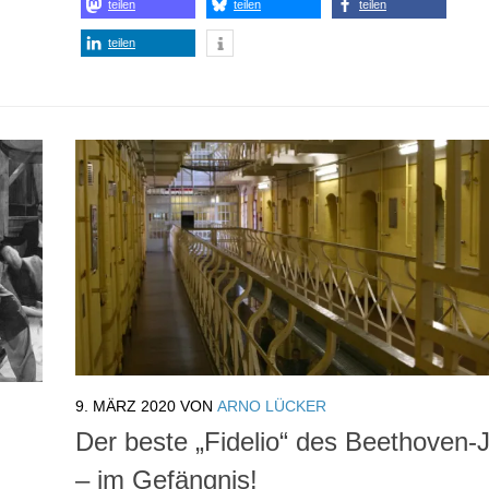
teilen
teilen
teilen
teilen
9. MÄRZ 2020
VON
ARNO LÜCKER
Der beste „Fidelio“ des Beethoven-
– im Gefängnis!