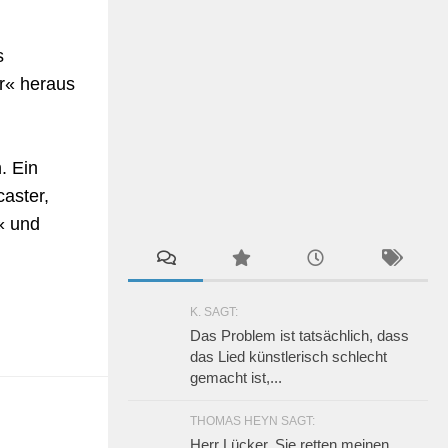
s
r« heraus
. Ein
aster,
« und
K. SAGT:
Das Problem ist tatsächlich, dass
das Lied künstlerisch schlecht
gemacht ist,...
THOMAS HEYN SAGT:
Herr Lücker, Sie retten meinen