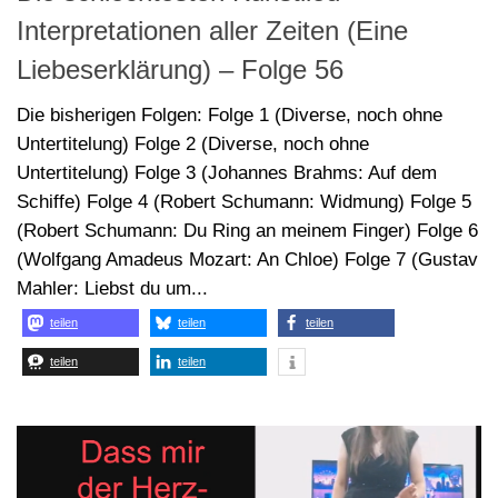
(Wolfgang Amadeus Mozart: An Chloe) Folge 7 (Gustav
Mahler: Liebst du um...
teilen
teilen
teilen
teilen
teilen
30. JULI 2024
VON
ARNO LÜCKER
Die schlechtesten Kunstlied-