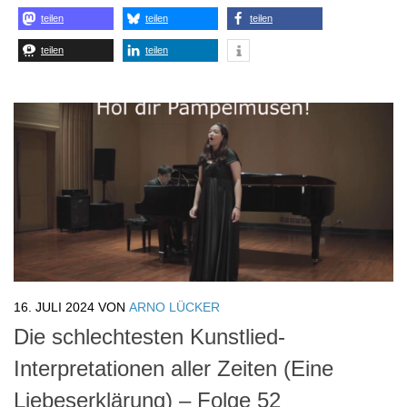
16. JULI 2024
VON
ARNO LÜCKER
Die schlechtesten Kunstlied-
Interpretationen aller Zeiten (Eine
Liebeserklärung) – Folge 52
Die bisherigen Folgen: Folge 1 (Diverse, noch ohne
Untertitelung) Folge 2 (Diverse, noch ohne
Untertitelung) Folge 3 (Johannes Brahms: Auf dem
Schiffe) Folge 4 (Robert Schumann: Widmung) Folge 5
(Robert Schumann: Du Ring an meinem Finger) Folge 6
(Wolfgang Amadeus Mozart: An Chloe) Folge 7 (Gustav
Mahler: Liebst du um...
teilen
teilen
teilen