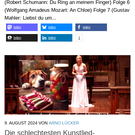
9. AUGUST 2024
VON
ARNO LÜCKER
Die schlechtesten Kunstlied-
Interpretationen aller Zeiten (Eine
Liebeserklärung) – Folge 56
Die bisherigen Folgen: Folge 1 (Diverse, noch ohne
Untertitelung) Folge 2 (Diverse, noch ohne
Untertitelung) Folge 3 (Johannes Brahms: Auf dem
Schiffe) Folge 4 (Robert Schumann: Widmung) Folge 5
(Robert Schumann: Du Ring an meinem Finger) Folge 6