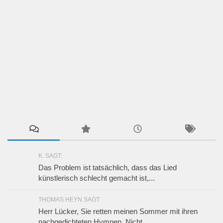
K. SAGT:
Das Problem ist tatsächlich, dass das Lied
künstlerisch schlecht gemacht ist,...
THOMAS HEYN SAGT:
Herr Lücker, Sie retten meinen Sommer mit ihren
nachgedichteten Hymnen. Nicht...
THOMAS HEYN SAGT:
Wunderbar !!!
KARL F GERBER SAGT:
Zu Geht es eigentlich noch um die Musik?
Nachteilsausgleich für Frauen...
WIKIPEDIAN SAGT:
Ich denke, der Aussage, dass es sich lohnt in