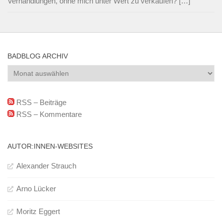
RSS – Kommentare
AUTOR:INNEN-WEBSITES
Alexander Strauch
Arno Lücker
Moritz Eggert
Patrick Hahn
INFO
BadBlog Of Musick
powered by nmz
anschrift:
neue musikzeitung