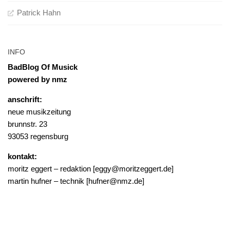
brunnstr. 23
93053 regensburg
kontakt:
moritz eggert – redaktion [eggy@moritzeggert.de]
martin hufner – technik [hufner@nmz.de]
Bad Blog Of Musick © 2021. Alle Rechte vorbehalten.
Präsentiert von
- Entworfen mit dem
Hueman-Theme