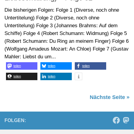
teilen
teilen
Nächste Seite »
FOLGEN:
NMZ-NETZ
HörBar der nmz
Jazzzeitung
nmz – neue musikzeitung
nmzMedia