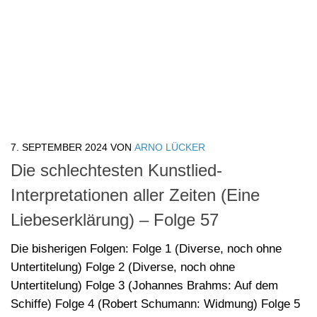
Die schlechtesten Kunstlied-
Interpretationen aller Zeiten (Eine
Liebeserklärung) – Folge 57
Die bisherigen Folgen: Folge 1 (Diverse, noch ohne
Untertitelung) Folge 2 (Diverse, noch ohne
Untertitelung) Folge 3 (Johannes Brahms: Auf dem
Schiffe) Folge 4 (Robert Schumann: Widmung) Folge 5
(Robert Schumann: Du Ring an meinem Finger) Folge 6
(Wolfgang Amadeus Mozart: An Chloe) Folge 7 (Gustav
Mahler: Liebst du um...
teilen
teilen
teilen
teilen
teilen