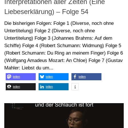
Mahler: Liebst du um...
teilen
teilen
teilen
teilen
teilen
24. JULI 2024
VON
ARNO LÜCKER
Die schlechtesten Kunstlied-
Interpretationen aller Zeiten (Eine