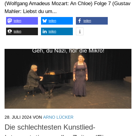
28. JULI 2024
VON
ARNO LÜCKER
Die schlechtesten Kunstlied-
Interpretationen aller Zeiten (Eine
Liebeserklärung) – Folge 54
Die bisherigen Folgen: Folge 1 (Diverse, noch ohne
Untertitelung) Folge 2 (Diverse, noch ohne
Untertitelung) Folge 3 (Johannes Brahms: Auf dem
Schiffe) Folge 4 (Robert Schumann: Widmung) Folge 5
(Robert Schumann: Du Ring an meinem Finger) Folge 6
(Wolfgang Amadeus Mozart: An Chloe) Folge 7 (Gustav