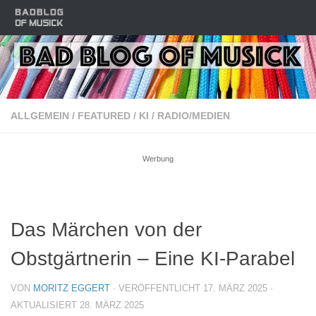
Zum Inhalt springen
ALLGEMEIN
/
FEATURED
/
KI
/
RADIO/MEDIEN
Werbung
Das Märchen von der
Obstgärtnerin – Eine KI-Parabel
VON
MORITZ EGGERT
· VERÖFFENTLICHT
17. MÄRZ 2025
·
AKTUALISIERT
28. MÄRZ 2025