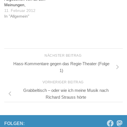
Meinungen,
Umgangsvorschlägen und
11. Februar 2012
externen Reaktionen,
In "Allgemein"
Verweisen auf etwaiges
Zitieren in eigenen Texten,
sollte man vielleicht
nochmals in die
"Grundgefühle" einsteigen,
die durchaus juristischen
Allgemeinplätzen
NÄCHSTER BEITRAG
entsprangen. Ein Künstler
Hass-Kommentare gegen das Regie-Theater (Folge
komponiert ein neues
1)
Stück, ein weiterer Künstler
interpretiert es, ein längst
VORHERIGER BEITRAG
rechtsfreies…
Grabbeltisch – oder wie ich meine Musik nach
Richard Strauss hörte
FOLGEN: