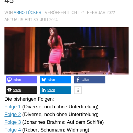
45
VON
ARNO LÜCKER
· VERÖFFENTLICHT
24. FEBRUAR 2022
·
AKTUALISIERT
30. JULI 2024
teilen
teilen
teilen
teilen
teilen
Die bisherigen Folgen:
Folge 1
(Diverse, noch ohne Untertitelung)
Folge 2
(Diverse, noch ohne Untertitelung)
Folge 3
(Johannes Brahms: Auf dem Schiffe)
Folge 4
(Robert Schumann: Widmung)