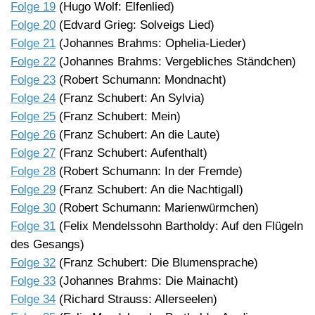
Folge 19
(Hugo Wolf: Elfenlied)
Folge 20
(Edvard Grieg: Solveigs Lied)
Folge 21
(Johannes Brahms: Ophelia-Lieder)
Folge 22
(Johannes Brahms: Vergebliches Ständchen)
Folge 23
(Robert Schumann: Mondnacht)
Folge 24
(Franz Schubert: An Sylvia)
Folge 25
(Franz Schubert: Mein)
Folge 26
(Franz Schubert: An die Laute)
Folge 27
(Franz Schubert: Aufenthalt)
Folge 28
(Robert Schumann: In der Fremde)
Folge 29
(Franz Schubert: An die Nachtigall)
Folge 30
(Robert Schumann: Marienwürmchen)
Folge 31
(Felix Mendelssohn Bartholdy: Auf den Flügeln
des Gesangs)
Folge 32
(Franz Schubert: Die Blumensprache)
Folge 33
(Johannes Brahms: Die Mainacht)
Folge 34
(Richard Strauss: Allerseelen)