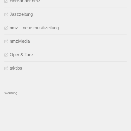
HörBar der nmz
Jazzzeitung
nmz – neue musikzeitung
nmzMedia
Oper & Tanz
taktlos
Werbung