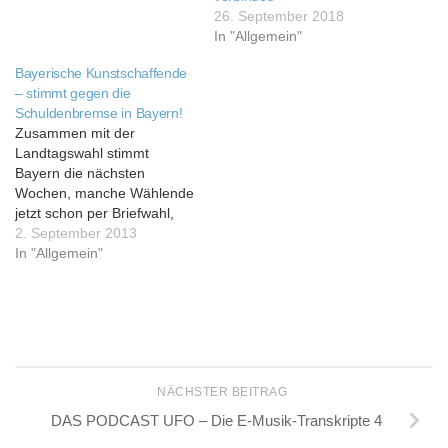
26. September 2018
In "Allgemein"
Bayerische Kunstschaffende
– stimmt gegen die
Schuldenbremse in Bayern!
Zusammen mit der
Landtagswahl stimmt
Bayern die nächsten
Wochen, manche Wählende
jetzt schon per Briefwahl,
auch über einige
2. September 2013
Volksentscheide zur
In "Allgemein"
Änderung der bayerischen
Verfassung ab, die von fast
allen massgeblichen
Parteien des Landtags
empfohlen werden. Das ist
erst Mal ein feines Gefühl,
wenn man im Gegensatz zu
NÄCHSTER BEITRAG
anderen Bundesländern
DAS PODCAST UFO – Die E-Musik-Transkripte 4
oder…