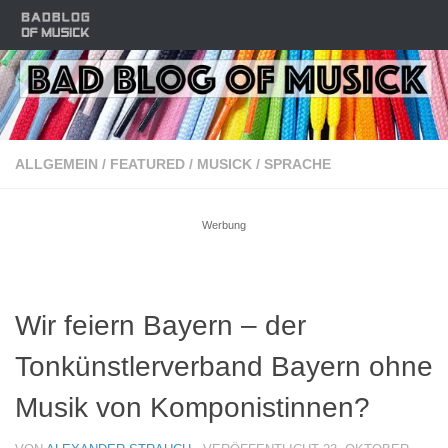
Zum Inhalt springen
ALLGEMEIN
/
FEATURED
/
MUSICK
/
SPRACHE
Werbung
Wir feiern Bayern – der
Tonkünstlerverband Bayern ohne
Musik von Komponistinnen?