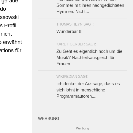
s gerade
Sommer mit ihren nachgedichteten
ido
Hymnen. Nicht...
ssowski
THOMAS HEYN SAGT:
 Profil
Wunderbar !!!
nicht
o erwähnt
KARL F GERBER SAGT:
tions für
Zu Geht es eigentlich noch um die
Musik? Nachteilsausgleich für
Frauen...
WIKIPEDIAN SAGT:
Ich denke, der Aussage, dass es
sich lohnt in menschliche
Programmautoren,...
WERBUNG
Werbung