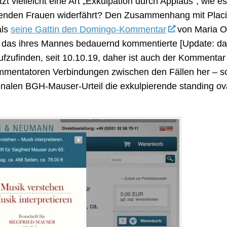
zt vielleicht eine Art „Exkulpation durch Applaus“, wie e
igenden Frauen widerfährt? Den Zusammenhang mit Plac
als
seine Gattin den Domingo-Kommentar
von Maria O
 das ihres Mannes bedauernd kommentierte [Update: das
ufzufinden, seit 10.10.19, daher ist auch der Kommentar 
Kommentatoren Verbindungen zwischen den Fällen her – s
alen BGH-Mauser-Urteil die exkulpierende standing ova