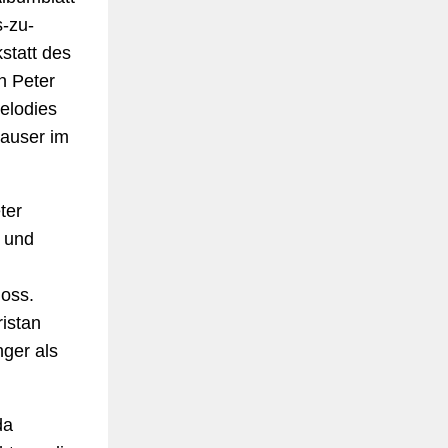
s-zu-
statt des
n Peter
elodies
Mauser im
ter
n und
loss.
ristan
nger als
da