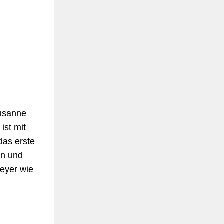
Susanne
ist mit
das erste
in und
meyer wie