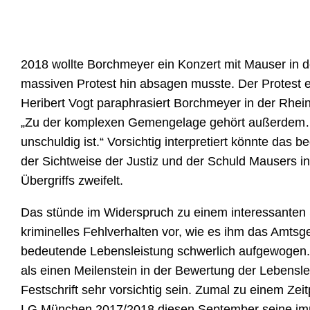
2018 wollte Borchmeyer ein Konzert mit Mauser in d
massiven Protest hin absagen musste. Der Protest e
Heribert Vogt paraphrasiert Borchmeyer in der Rhein-
„Zu der komplexen Gemengelage gehört außerdem… 
unschuldig ist.“ Vorsichtig interpretiert könnte da
der Sichtweise der Justiz und der Schuld Mausers in
Übergriffs zweifelt.
Das stünde im Widerspruch zu einem interessanten Sa
kriminelles Fehlverhalten vor, wie es ihm das Amtsg
bedeutende Lebensleistung schwerlich aufgewogen.“ 
als einen Meilenstein in der Bewertung der Lebensl
Festschrift sehr vorsichtig sein. Zumal zu einem Ze
LG München 2017/2018 diesen September seine i