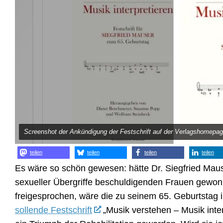
Screenshot der Ankündigung der Festschrift auf der Verlagshomepa
teilen
teilen
teilen
teilen
Es wäre so schön gewesen: hätte Dr. Siegfried Mau
sexueller Übergriffe beschuldigenden Frauen gewo
freigesprochen, wäre die zu seinem 65. Geburtstag
sollende Festschrift
„Musik verstehen – Musik inter