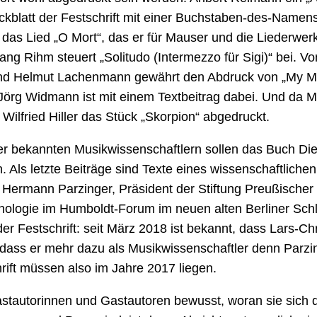
eckblatt der Festschrift mit einer Buchstaben-des-Namen
 das Lied „O Mort“, das er für Mauser und die Liederwerk
ng Rihm steuert „Solitudo (Intermezzo für Sigi)“ bei. Vo
n und Helmut Lachenmann gewährt den Abdruck von „My M
“. Jörg Widmann ist mit einem Textbeitrag dabei. Und da 
ilfried Hiller das Stück „Skorpion“ abgedruckt.
r bekannten Musikwissenschaftlern sollen das Buch Die
. Als letzte Beiträge sind Texte eines wissenschaftliche
Hermann Parzinger, Präsident der Stiftung Preußischer
thnologie im Humboldt-Forum im neuen alten Berliner Sch
der Festschrift: seit März 2018 ist bekannt, dass Lars-Ch
 dass er mehr dazu als Musikwissenschaftler denn Parzi
rift müssen also im Jahre 2017 liegen.
Gastautorinnen und Gastautoren bewusst, woran sie sich 