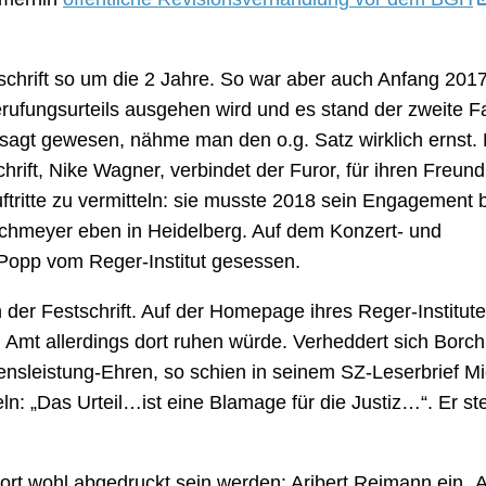
tschrift so um die 2 Jahre. So war aber auch Anfang 201
ufungsurteils ausgehen wird und es stand der zweite Fa
sagt gewesen, nähme man den o.g. Satz wirklich ernst.
rift, Nike Wagner, verbindet der Furor, für ihren Freund
ftritte zu vermitteln: sie musste 2018 sein Engagement 
chmeyer eben in Heidelberg. Auf dem Konzert- und
opp vom Reger-Institut gesessen.
der Festschrift. Auf der Homepage ihres Reger-Institutes
 Amt allerdings dort ruhen würde. Verheddert sich Borc
nsleistung-Ehren, so schien in seinem SZ-Leserbrief Mi
ln: „Das Urteil…ist eine Blamage für die Justiz…“. Er st
rt wohl abgedruckt sein werden: Aribert Reimann ein „