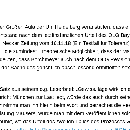
er Großen Aula der Uni Heidelberg veranstalten, dass er
ntstand nach dem letztinstanzlichen Urteil des OLG Bay
Neckar-Zeitung vom 16.11.18 (Ein Testfall für Toleranz) 
die zumindest…theoretische Möglichkeit, dass der M
s bedeuten, dass Borchmeyer auch nach dem OLG Revision
 der Sache des gerichtlich abschliessend ermittelten sex
tz aus seinem o.g. Leserbrief: „Gewiss, läge wirklich e
ericht München zur Last legt, würde das auch durch sein
Nimmt man ihn hierin beim Wort und betrachtet die Fest
eistung Mausers, würde man mit dem Veröffentlichen sol
itpunkt, wo das Urteil des zweiten Falles des Prozesses 
mmerhin
öffentliche Revisionsverhandlung vor dem BGH