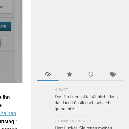
K. SAGT:
Das Problem ist tatsächlich, dass
e ihn
das Lied künstlerisch schlecht
18
gemacht ist,...
cheinen
rtstag.“
THOMAS HEYN SAGT:
Herr Lücker, Sie retten meinen