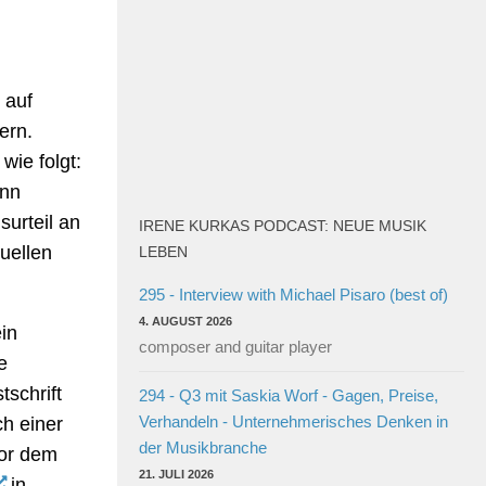
 auf
ern.
wie folgt:
ann
surteil an
IRENE KURKAS PODCAST: NEUE MUSIK
uellen
LEBEN
295 - Interview with Michael Pisaro (best of)
4. AUGUST 2026
in
composer and guitar player
e
schrift
294 - Q3 mit Saskia Worf - Gagen, Preise,
Verhandeln - Unternehmerisches Denken in
ch einer
der Musikbranche
vor dem
21. JULI 2026
in