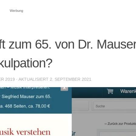
Werbung
ft zum 65. von Dr. Mauser
kulpation?
ER 2019
· AKTUALISIERT
2. SEPTEMBER 2021