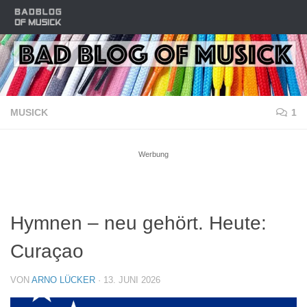
Zum Inhalt springen
MUSICK
1
Werbung
Hymnen – neu gehört. Heute:
Curaçao
VON
ARNO LÜCKER
·
13. JUNI 2026