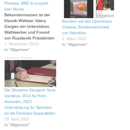
Proteste, BRD & mucphil:
kein Mucks
Bekanntermassen ist der
Klassik-Weltstar Valery
Bomben auf das Opernhaus
Gergiev ein Unterstützer,
Charkiw, Bombenabschied
Walhlwerber und Freund
von Netrebko
von Russlands Präsidenten
2. März 2022
Wladimir Putin. Und er gab
7. November 2013
In "Allgemein"
seiner Sympathie für das
In "Allgemein"
russische Gesetz der
Putinregierung zur Anti-
Homosexualitäts-
Propaganda Ausdruck: „In
Russia we do everything we
can to protect children from
Die Silvestrov-Sängerin Yana
paedophiles. This law is not
Ivanilova: 2014 für Krim-
about homosexuality, it
Annexion, 2022
targets…
Unterstützung für Spenden
an die Donbass-Separatisten
15. April 2022
In "Allgemein"