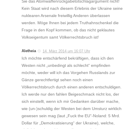
Sie das Atomwaffenrückgabetotschlagargument nicht!
Kein Staat wird nach diesem Erlebnis der Ukraine seine
nuklearen Arsenale freiwillig Anderen überlassen
werden. Möge Ihnen bei jedem Truthahnschenkel die
Frage in den Kopf kommen, ob das nicht geklautes
Volkseigentum samt Völkerrechtsbruch ist!
Aletheia
14. März 2014 um 16:07 Uhr
Ich möchte entschärfend bekräftigen, dass ich den
Westen nicht „unbedingt als schlecht“ empfinden
möchte, weder will ich das Vorgehen Russlands zur
Gänze gerechtfertigt sehen noch einen
Völkerrechtsbruch durch einen anderen entschuldigen.
Ich werde nur den fahlen Beigeschmack nicht los, der
sich einstellt, wenn ich mir Gedanken darüber mache,
wie (un-)schuldig der Westen bei dem Umsturz wirklich
gewesen sein mag (laut „Fuck the EU“-Noland: 5 Mrd.
Dollar für „Demokratisierung“ der Ukraine), welche,