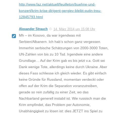
http://www.faz.net/aktuell/feuilleton/buehne-und-
konzert/krim-krise-dirigent-gergiev-bleibt-putin-treu-
12845793.html
Alexander Strauch
14. März 2014 um 15:08 Uhr
Mh – im Kosovo, da war irgendwas mit
Serbien/Albanern. Ich hab’s schon ganz vergessen.
Immerhin serbische Schätzungen von 2000-3000 Toten,
UN-Zahlen von bis zu 10 Tsd. Irgendwie eine andere
Grundlage… Auf der Krim gab es bis jetzt v.a. Gott sei
Dank wenige Tote, allerdings keine durch Ukraine. Aber
dieses Fass schliesse ich gleich wieder. Es gibt einfach
keine Gründe für Russland, momentan verdeckt oder
offen auf der Krim die Separation voranzutreiben,
gerade so rein zufällig zu einer Zeit, wo das
Nachbarland generell instabil ist. Wie russisch man die
Krim empfindet, das Problem per Autonomie,
Unabhängigkeit zu lösen ist: dies JETZT ins Spiel zu