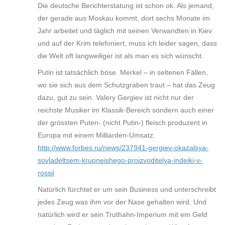
Die deutsche Berichterstatung ist schon ok. Als jemand,
der gerade aus Moskau kommt, dort sechs Monate im
Jahr arbeitet und täglich mit seinen Verwandten in Kiev
und auf der Krim telefoniert, muss ich leider sagen, dass
die Welt oft langweiliger ist als man es sich wünscht.
Putin ist tatsächlich böse. Merkel – in seltenen Fällen,
wo sie sich aus dem Schutzgraben traut – hat das Zeug
dazu, gut zu sein. Valery Gergiev ist nicht nur der
reichste Musiker im Klassik-Bereich sondern auch einer
der grössten Puten- (nicht Putin-) fleisch produzent in
Europa mit einem Milliarden-Umsatz.
http://www.forbes.ru/news/237941-gergiev-okazalsya-
sovladeltsem-krupneishego-proizvoditelya-indeiki-v-
rossii
Natürlich fürchtet er um sein Business und unterschreibt
jedes Zeug was ihm vor der Nase gehalten wird. Und
natürlich wird er sein Truthahn-Imperium mit em Geld