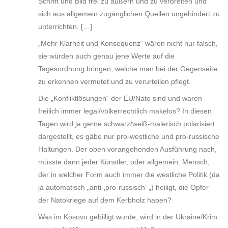
Schrift und Bild frei zu äußern und zu verbreiten und
sich aus allgemein zugänglichen Quellen ungehindert zu
unterrichten. […]
„Mehr Klarheit und Konsequenz“ wären nicht nur falsch,
sie würden auch genau jene Werte auf die
Tagesordnung bringen, welche man bei der Gegenseite
zu erkennen vermutet und zu verurteilen pflegt.
Die „Konfliktlösungen“ der EU/Nato sind und waren
freilich immer legal/völkerrechtlich makelos? In diesen
Tagen wird ja gerne schwarz/weiß-malerisch polarisiert
dargestellt, es gäbe nur pro-westliche und pro-russische
Haltungen. Der oben vorangehenden Ausführung nach,
müsste dann jeder Künstler, oder allgemein: Mensch,
der in welcher Form auch immer die westliche Politik (da
ja automatisch „anti-‚pro-russisch‘ „) heiligt, die Opfer
der Natokriege auf dem Kerbholz haben?
Was im Kosovo gebilligt wurde, wird in der Ukraine/Krim