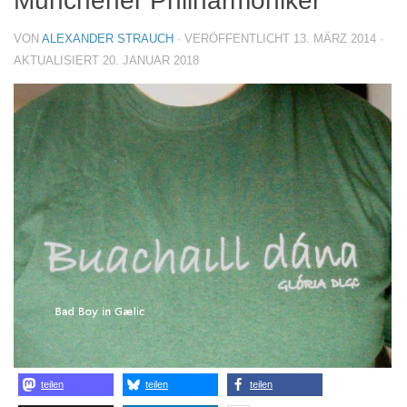
Münchener Philharmoniker
VON
ALEXANDER STRAUCH
· VERÖFFENTLICHT
13. MÄRZ 2014
·
AKTUALISIERT
20. JANUAR 2018
teilen
teilen
teilen