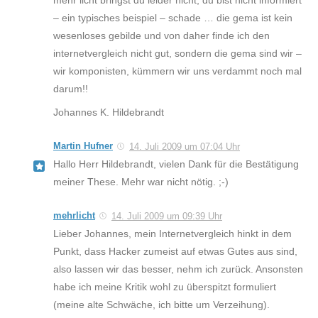
mehr licht bringst du leider nicht, du bist nicht informiert
– ein typisches beispiel – schade … die gema ist kein
wesenloses gebilde und von daher finde ich den
internetvergleich nicht gut, sondern die gema sind wir –
wir komponisten, kümmern wir uns verdammt noch mal
darum!!
Johannes K. Hildebrandt
Martin Hufner
14. Juli 2009 um 07:04 Uhr
Hallo Herr Hildebrandt, vielen Dank für die Bestätigung
meiner These. Mehr war nicht nötig. ;-)
mehrlicht
14. Juli 2009 um 09:39 Uhr
Lieber Johannes, mein Internetvergleich hinkt in dem
Punkt, dass Hacker zumeist auf etwas Gutes aus sind,
also lassen wir das besser, nehm ich zurück. Ansonsten
habe ich meine Kritik wohl zu überspitzt formuliert
(meine alte Schwäche, ich bitte um Verzeihung).