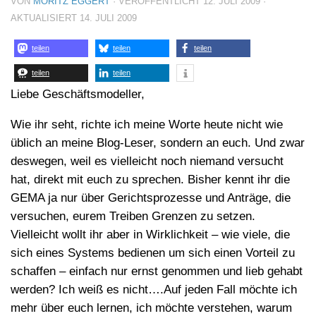
VON
MORITZ EGGERT
· VERÖFFENTLICHT
12. JULI 2009
·
AKTUALISIERT
14. JULI 2009
teilen
teilen
teilen
teilen
teilen
Liebe Geschäftsmodeller,
Wie ihr seht, richte ich meine Worte heute nicht wie
üblich an meine Blog-Leser, sondern an euch. Und zwar
deswegen, weil es vielleicht noch niemand versucht
hat, direkt mit euch zu sprechen. Bisher kennt ihr die
GEMA ja nur über Gerichtsprozesse und Anträge, die
versuchen, eurem Treiben Grenzen zu setzen.
Vielleicht wollt ihr aber in Wirklichkeit – wie viele, die
sich eines Systems bedienen um sich einen Vorteil zu
schaffen – einfach nur ernst genommen und lieb gehabt
werden? Ich weiß es nicht….Auf jeden Fall möchte ich
mehr über euch lernen, ich möchte verstehen, warum