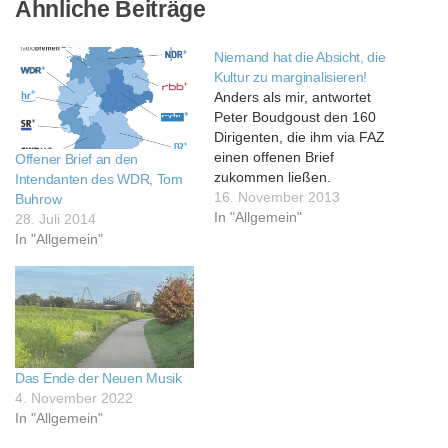
Ähnliche Beiträge
Niemand hat die Absicht, die
Kultur zu marginalisieren!
Anders als mir, antwortet
Peter Boudgoust den 160
Dirigenten, die ihm via FAZ
einen offenen Brief
Offener Brief an den
zukommen ließen.
Intendanten des WDR, Tom
http://www.faz.net/aktuell/feuilleton
16. November 2013
Buhrow
die-fusion-der-swr-
In "Allgemein"
28. Juli 2014
orchester-ein-offener-brief-
In "Allgemein"
von-hundertsechzig-
dirigenten-12660917.html
Seine offene Antwort erfolgt
im SWR-
Unternehmensweb:
http://www.swr.de/unternehmen/zuku
So klingt entschlossenes
Das Ende der Neuen Musik
Nichteingehen auf
4. November 2022
Argumente. Was mich an
In "Allgemein"
der Antwort von Herrn