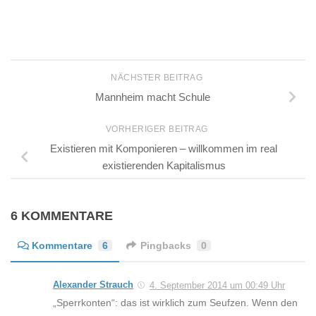
Boudgoust weniger
entsetzt, sind die
Krokodilstränen, die
Eleonore Büning in
seinem…
NÄCHSTER BEITRAG
Mannheim macht Schule
VORHERIGER BEITRAG
Existieren mit Komponieren – willkommen im real
existierenden Kapitalismus
6 KOMMENTARE
Kommentare
6
Pingbacks
0
Alexander Strauch
4. September 2014 um 00:49 Uhr
„Sperrkonten“: das ist wirklich zum Seufzen. Wenn den