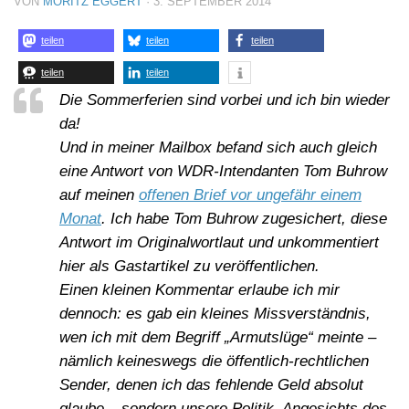
VON
MORITZ EGGERT
·
3. SEPTEMBER 2014
teilen
teilen
teilen
teilen
teilen
Die Sommerferien sind vorbei und ich bin wieder
da!
Und in meiner Mailbox befand sich auch gleich
eine Antwort von WDR-Intendanten Tom Buhrow
auf meinen
offenen Brief vor ungefähr einem
Monat
. Ich habe Tom Buhrow zugesichert, diese
Antwort im Originalwortlaut und unkommentiert
hier als Gastartikel zu veröffentlichen.
Einen kleinen Kommentar erlaube ich mir
dennoch: es gab ein kleines Missverständnis,
wen ich mit dem Begriff „Armutslüge“ meinte –
nämlich keineswegs die öffentlich-rechtlichen
Sender, denen ich das fehlende Geld absolut
glaube – sondern unsere Politik. Angesichts des