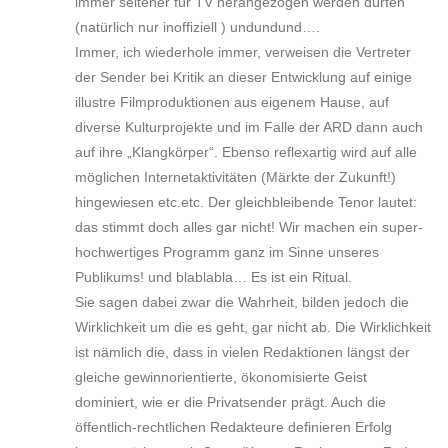
immer seltener für TV herangezogen werden dürfen
(natürlich nur inoffiziell ) undundund….
Immer, ich wiederhole immer, verweisen die Vertreter
der Sender bei Kritik an dieser Entwicklung auf einige
illustre Filmproduktionen aus eigenem Hause, auf
diverse Kulturprojekte und im Falle der ARD dann auch
auf ihre „Klangkörper“. Ebenso reflexartig wird auf alle
möglichen Internetaktivitäten (Märkte der Zukunft!)
hingewiesen etc.etc. Der gleichbleibende Tenor lautet:
das stimmt doch alles gar nicht! Wir machen ein super-
hochwertiges Programm ganz im Sinne unseres
Publikums! und blablabla… Es ist ein Ritual.
Sie sagen dabei zwar die Wahrheit, bilden jedoch die
Wirklichkeit um die es geht, gar nicht ab. Die Wirklichkeit
ist nämlich die, dass in vielen Redaktionen längst der
gleiche gewinnorientierte, ökonomisierte Geist
dominiert, wie er die Privatsender prägt. Auch die
öffentlich-rechtlichen Redakteure definieren Erfolg