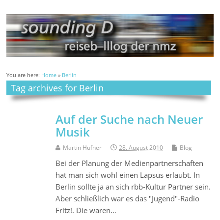
You are here:
Home
»
Berlin
Tag archives for Berlin
Auf der Suche nach Neuer
Musik
Martin Hufner
28. August 2010
Blog
Bei der Planung der Medienpartnerschaften
hat man sich wohl einen Lapsus erlaubt. In
Berlin sollte ja an sich rbb-Kultur Partner sein.
Aber schließlich war es das "Jugend"-Radio
Fritz!. Die waren…