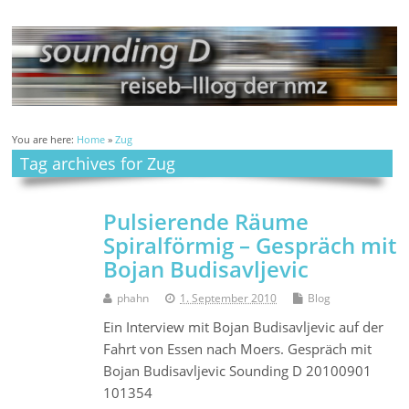
You are here:
Home
»
Zug
Tag archives for Zug
Pulsierende Räume
Spiralförmig – Gespräch mit
Bojan Budisavljevic
phahn
1. September 2010
Blog
Ein Interview mit Bojan Budisavljevic auf der
Fahrt von Essen nach Moers. Gespräch mit
Bojan Budisavljevic Sounding D 20100901
101354