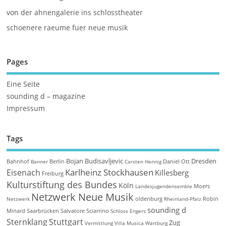
von der ahnengalerie ins schlosstheater
schoenere raeume fuer neue musik
Pages
Eine Seite
sounding d – magazine
Impressum
Tags
Bojan Budisavljevic
Dresden
Bahnhof
Berlin
Daniel Ott
Banner
Carsten Hennig
Karlheinz Stockhausen
Eisenach
Killesberg
Freiburg
Kulturstiftung des Bundes
Köln
Moers
Landesjugendensemble
Netzwerk Neue Musik
oldenburg
Robin
Netzwerk
Rheinland-Pfalz
sounding d
Minard
Saarbrücken
Salvatore Sciarrino
Schloss Engers
Sternklang
Stuttgart
Zug
Vermittlung
Villa Musica
Wartburg